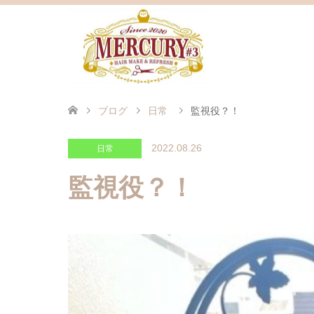
ブログ
日常
監視役？！
2022.08.26
日常
監視役？！