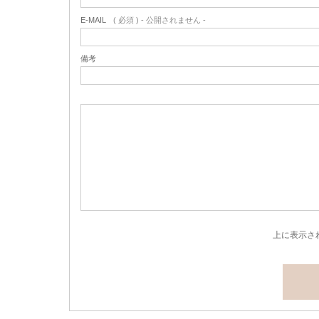
E-MAIL
( 必須 ) - 公開されません -
備考
上に表示さ